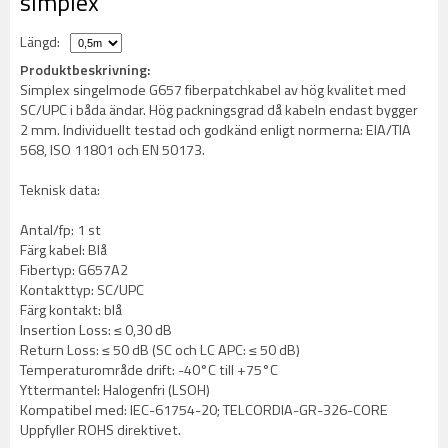
simplex
Längd:
Produktbeskrivning:
Simplex singelmode G657 fiberpatchkabel av hög kvalitet med
SC/UPC i båda ändar. Hög packningsgrad då kabeln endast bygger
2 mm. Individuellt testad och godkänd enligt normerna: EIA/TIA
568, ISO 11801 och EN 50173.
Teknisk data:
Antal/fp: 1 st
Färg kabel: Blå
Fibertyp: G657A2
Kontakttyp: SC/UPC
Färg kontakt: blå
Insertion Loss: ≤ 0,30 dB
Return Loss: ≤ 50 dB (SC och LC APC: ≤ 50 dB)
Temperaturområde drift: -40°C till +75°C
Yttermantel: Halogenfri (LSOH)
Kompatibel med: IEC-61754-20; TELCORDIA-GR-326-CORE
Uppfyller ROHS direktivet.