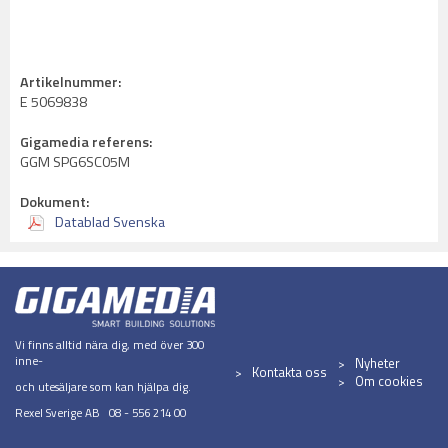
Artikelnummer:
E 5069838
Gigamedia referens:
GGM SPG6SC05M
Dokument:
Datablad Svenska
Vi finns alltid nära dig, med över 300
inne-
Nyheter
Kontakta oss
Om cookies
och utesäljare som kan hjälpa dig.
Rexel Sverige AB 08 - 556 214 00