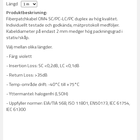
Längd
Produktbeskrivning:
Fiberpatchkabel OM4 SC/PC-LC/PC duplex av hög kvalitet.
Individuellt testade och godkända, mätprotokoll medföljer.
Kabeldiameter på endast 2 mm medger hög packningsgrad i
stativ/skåp.
Välj mellan olika längder.
- Färg: violett
- Insertion Loss: SC <0,2dB, LC <0,1dB
- Return Loss: >35dB
- Temp-område drift: -40°C till +75°C
- Yttermantel: halogenfri (LSOH)
- Uppfyller normer: EIA/TIA 568, ISO 11801, EN50173, IEC 61754,
IEC 61300