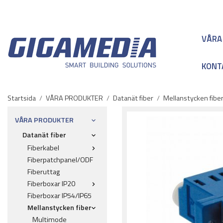
VÅRA
KONT
Startsida
/
VÅRA PRODUKTER
/
Datanät fiber
/
Mellanstycken fibe
VÅRA PRODUKTER
Datanät fiber
Fiberkabel
Fiberpatchpanel/ODF
Fiberuttag
Fiberboxar IP20
Fiberboxar IP54/IP65
Mellanstycken fiber
Multimode