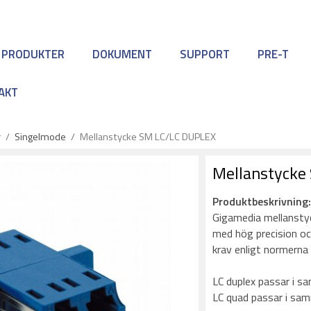
 PRODUKTER
DOKUMENT
SUPPORT
PRE-T
AKT
r
/
Singelmode
/
Mellanstycke SM LC/LC DUPLEX
Mellanstycke
Produktbeskrivning
Gigamedia mellanstyck
med hög precision oc
krav enligt normern
LC duplex passar i s
LC quad passar i sa