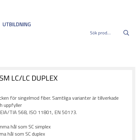
UTBILDNING
 SM LC/LC DUPLEX
:
en för singelmod fiber. Samtliga varianter är tillverkade
h uppfyller
a EIA/TIA 568, ISO 11801, EN 50173.
amma hål som SC simplex
mma hål som SC duplex