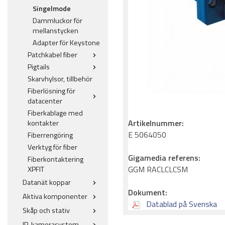
Singelmode
Dammluckor för
mellanstycken
Adapter för Keystone
Patchkabel fiber
Pigtails
Skarvhylsor, tillbehör
Fiberlösning för
datacenter
Fiberkablage med
Artikelnummer:
kontakter
E 5064050
Fiberrengöring
Verktyg för fiber
Gigamedia referens:
Fiberkontaktering
GGM RACLCLCSM
XPFIT
Datanät koppar
Dokument:
Aktiva komponenter
Datablad på Svenska
Skåp och stativ
IP-kamerasystem