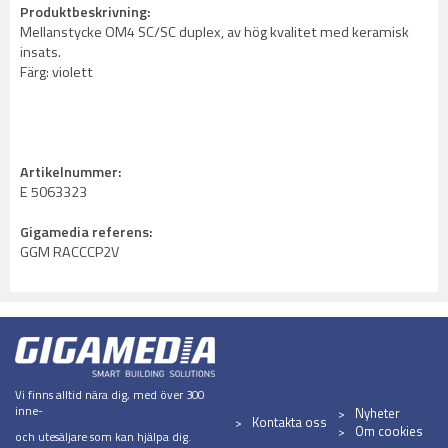
Produktbeskrivning:
Mellanstycke OM4 SC/SC duplex, av hög kvalitet med keramisk
insats.
Färg: violett
Artikelnummer:
E 5063323
Gigamedia referens:
GGM RACCCP2V
Vi finns alltid nära dig, med över 300
inne-
Nyheter
Kontakta oss
Om cookies
och utesäljare som kan hjälpa dig.