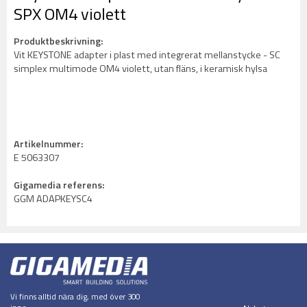
SPX OM4 violett
Produktbeskrivning:
Vit KEYSTONE adapter i plast med integrerat mellanstycke - SC
simplex multimode OM4 violett, utan fläns, i keramisk hylsa
Artikelnummer:
E 5063307
Gigamedia referens:
GGM ADAPKEYSC4
Vi finns alltid nära dig, med över 300