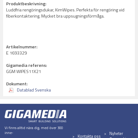
Produktbeskrivning:
Luddfria rengöringsdukar, KimWipes. Perfekta för rengöring vid
fiberkontaktering. Mycket bra uppsugningsförmåga.
Artikelnummer:
E 1693329
Gigamedia referens:
GGM WIPES11X21
Dokument:
Datablad Svenska
Vi finns alltid nära dig, med över 300
inne-
Nyheter
Kontakta oss