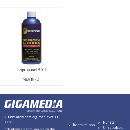
Isopropanol 50 cl
MER INFO
Vi finns alltid nära dig, med över 300
inne-
Nyheter
Kontakta oss
Om cookies
och utesäljare som kan hjälpa dig.