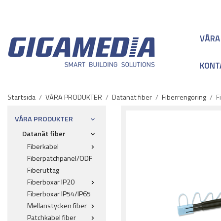
VÅRA
KONT
Startsida
/
VÅRA PRODUKTER
/
Datanät fiber
/
Fiberrengöring
/
F
VÅRA PRODUKTER
Datanät fiber
Fiberkabel
Fiberpatchpanel/ODF
Fiberuttag
Fiberboxar IP20
Fiberboxar IP54/IP65
Mellanstycken fiber
Patchkabel fiber