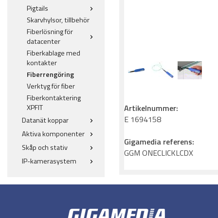
Pigtails
Skarvhylsor, tillbehör
Fiberlösning för
datacenter
Fiberkablage med
kontakter
Fiberrengöring
Verktyg för fiber
Fiberkontaktering
Artikelnummer:
XPFIT
E 1694158
Datanät koppar
Aktiva komponenter
Gigamedia referens:
Skåp och stativ
GGM ONECLICKLCDX
IP-kamerasystem