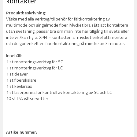
kontakter
Produktbeskrivning:
Väska med alla verktyg/tillbehör för fältkontaktering av
multimode och singelmode fiber. Mycket bra sätt att kontaktera
utan svetsning, passar bra om man inte har tillgång till svets eller
inte vill/kan hyra. XPFIT- kontakten är mycket enkel att montera
och du gör enkelt en fiberkontaktering på mindre än 3 minuter.
Innehåll:
1 st monteringsverktyg för SC
1 st monteringsverktyg för LC
1 st cleaver
1 st fiberskalare
1 st kevlarsax
1 st laserpenna för kontroll av kontaktering av SC och LC
10 st IPA våtservetter
Artikelnummer: