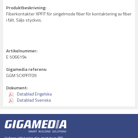
Produktbeskrivning:
Fiberkontakter XPFIT för singelmode fiber för kontaktering av fiber
i fält. Säljs styckvis.
Artikelnummer:
E 5066194
Gigamedia referens:
GGM SCXPFIT09
Dokument:
Datablad Engelska
Datablad Svenska
Vi finns alltid nära dig, med över 300