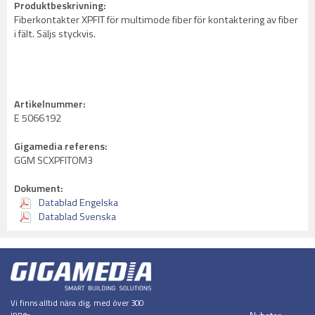
Produktbeskrivning:
Fiberkontakter XPFIT för multimode fiber för kontaktering av fiber
i fält. Säljs styckvis.
Artikelnummer:
E 5066192
Gigamedia referens:
GGM SCXPFITOM3
Dokument:
Datablad Engelska
Datablad Svenska
Vi finns alltid nära dig, med över 300
inne-