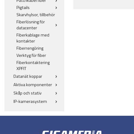
Patchkabel fiber
Pigtails
Skarvhylsor, tillbehör
Fiberlösning för
datacenter
Fiberkablage med
kontakter
Fiberrengöring
Verktyg för fiber
Fiberkontaktering
XPFIT
Datanät koppar
Aktiva komponenter
Skåp och stativ
IP-kamerasystem