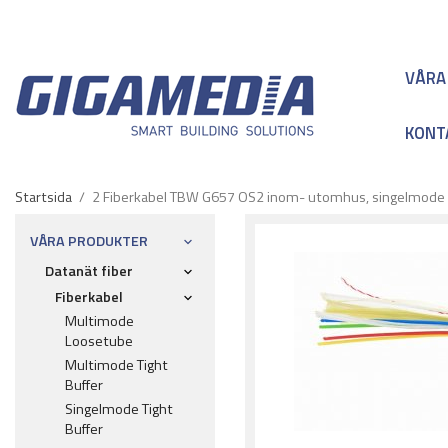
VÅRA
KONT
Startsida
/
2 Fiberkabel TBW G657 OS2 inom- utomhus, singelmode
VÅRA PRODUKTER
Datanät fiber
Fiberkabel
Multimode
Loosetube
Multimode Tight
Buffer
Singelmode Tight
Buffer