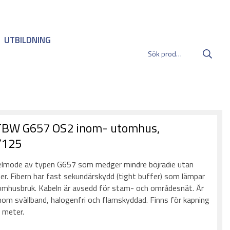
UTBILDNING
 TBW G657 OS2 inom- utomhus,
/125
elmode av typen G657 som medger mindre böjradie utan
er. Fibern har fast sekundärskydd (tight buffer) som lämpar
nomhusbruk. Kabeln är avsedd för stam- och områdesnät. Är
om svällband, halogenfri och flamskyddad. Finns för kapning
 meter.