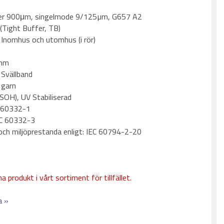
ffer 900μm, singelmode 9/125µm, G657 A2
(Tight Buffer, TB)
Inomhus och utomhus (i rör)
 mm
 Svällband
 garn
LSOH), UV Stabiliserad
C 60332-1
IEC 60332-3
och miljöprestanda enligt: IEC 60794-2-20
a produkt i vårt sortiment för tillfället.
a »