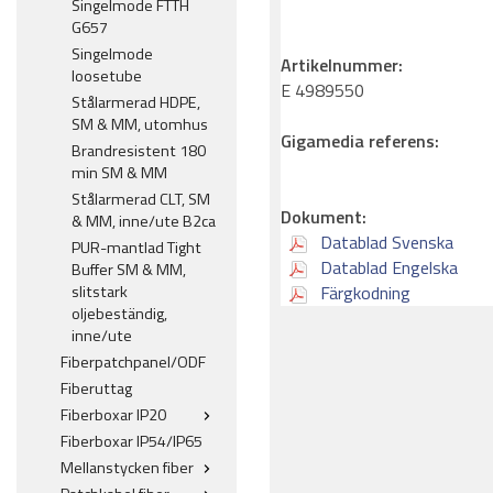
Singelmode FTTH
G657
Singelmode
Artikelnummer:
loosetube
E 4989550
Stålarmerad HDPE,
SM & MM, utomhus
Gigamedia referens:
Brandresistent 180
min SM & MM
Stålarmerad CLT, SM
Dokument:
& MM, inne/ute B2ca
Datablad Svenska
PUR-mantlad Tight
Datablad Engelska
Buffer SM & MM,
slitstark
Färgkodning
oljebeständig,
inne/ute
Fiberpatchpanel/ODF
Fiberuttag
Fiberboxar IP20
Fiberboxar IP54/IP65
Mellanstycken fiber