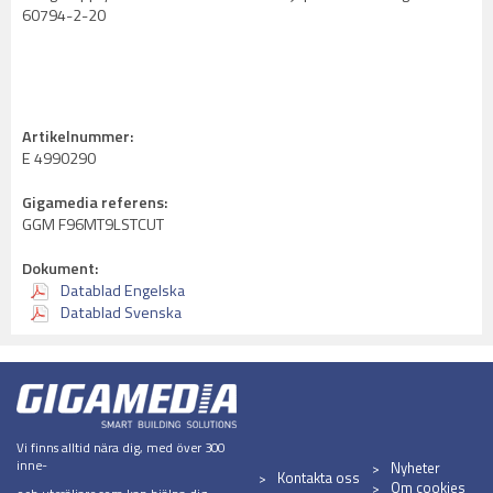
60794-2-20
Artikelnummer:
E 4990290
Gigamedia referens:
GGM F96MT9LSTCUT
Dokument:
Datablad Engelska
Datablad Svenska
Vi finns alltid nära dig, med över 300
inne-
Nyheter
Kontakta oss
Om cookies