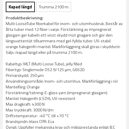
Kapad längd
Trumma 2100 m
Produktbeskrivning:
Multi LooseTube fiberkabel för inom- och utomhusbruk. Består av
åtta tuber med 12 fiber i varje. Förstärkning av impregnerat
glasgarn ger kabeln ett visst skydd mot gnagare och gör den
längsvattentät tillsammans med gel-fyllda tuber. UV-stabil
orange halogenfri mantel. Markförläggning skall göras i skyddsrör.
Säljs i kapad längd eller på trumma 2100 m.
Kabeltyp: MLT (Multi Loose Tube), jelly filled
Fibertyp: Singlemode OS2 9/125 μm, G652D
Primärskydd: 250 μm
Användningsområde: Inom- och utomhus. Markförläggning i rör
Mantelfärg: Orange
Förstärkning/tätning: E-glass yarn (impregnerat glasgarn)
Mantel: Halogenfri (LSZH), UV-resistent
Max dragkraft: 4300 N
Max tryckkraft: 3000 N/dm
Driftstemperatur: -40 °C till +70 °C
Brandspridn-klass CPR: Eca
Övrigt: Uppfyller mekaniska krav och miljöprestanda enligt IEC