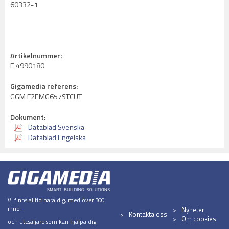
60332-1
Artikelnummer:
E 4990180
Gigamedia referens:
GGM F2EMG657STCUT
Dokument:
Datablad Svenska
Datablad Engelska
Vi finns alltid nära dig, med över 300
inne-
Nyheter
Kontakta oss
Om cookies
och utesäljare som kan hjälpa dig.