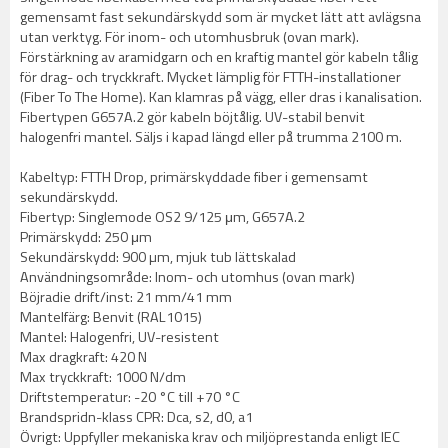
gemensamt fast sekundärskydd som är mycket lätt att avlägsna
utan verktyg. För inom- och utomhusbruk (ovan mark).
Förstärkning av aramidgarn och en kraftig mantel gör kabeln tålig
för drag- och tryckkraft. Mycket lämplig för FTTH-installationer
(Fiber To The Home). Kan klamras på vägg, eller dras i kanalisation.
Fibertypen G657A.2 gör kabeln böjtålig. UV-stabil benvit
halogenfri mantel. Säljs i kapad längd eller på trumma 2100 m.
Kabeltyp: FTTH Drop, primärskyddade fiber i gemensamt
sekundärskydd.
Fibertyp: Singlemode OS2 9/125 μm, G657A.2
Primärskydd: 250 μm
Sekundärskydd: 900 µm, mjuk tub lättskalad
Användningsområde: Inom- och utomhus (ovan mark)
Böjradie drift/inst: 21 mm/41 mm
Mantelfärg: Benvit (RAL1015)
Mantel: Halogenfri, UV-resistent
Max dragkraft: 420 N
Max tryckkraft: 1000 N/dm
Driftstemperatur: -20 °C till +70 °C
Brandspridn-klass CPR: Dca, s2, d0, a1
Övrigt: Uppfyller mekaniska krav och miljöprestanda enligt IEC