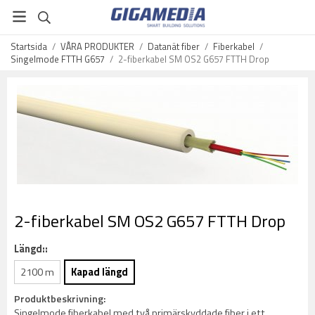
Startsida
/
VÅRA PRODUKTER
/
Datanät fiber
/
Fiberkabel
/
Singelmode FTTH G657
/
2-fiberkabel SM OS2 G657 FTTH Drop
2-fiberkabel SM OS2 G657 FTTH Drop
Längd::
2100 m
Kapad längd
Produktbeskrivning:
Singelmode fiberkabel med två primärskyddade fiber i ett