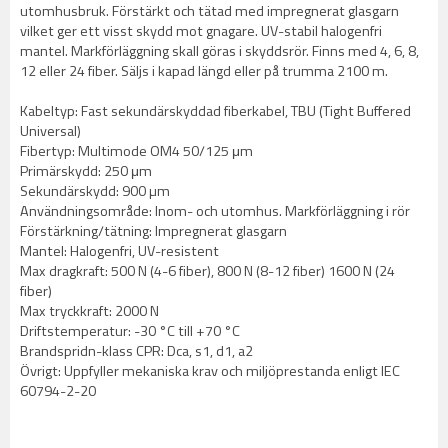
utomhusbruk. Förstärkt och tätad med impregnerat glasgarn
vilket ger ett visst skydd mot gnagare. UV-stabil halogenfri
mantel. Markförläggning skall göras i skyddsrör. Finns med 4, 6, 8,
12 eller 24 fiber. Säljs i kapad längd eller på trumma 2100 m.
Kabeltyp: Fast sekundärskyddad fiberkabel, TBU (Tight Buffered
Universal)
Fibertyp: Multimode OM4 50/125 μm
Primärskydd: 250 μm
Sekundärskydd: 900 µm
Användningsområde: Inom- och utomhus. Markförläggning i rör
Förstärkning/tätning: Impregnerat glasgarn
Mantel: Halogenfri, UV-resistent
Max dragkraft: 500 N (4-6 fiber), 800 N (8-12 fiber) 1600 N (24
fiber)
Max tryckkraft: 2000 N
Driftstemperatur: -30 °C till +70 °C
Brandspridn-klass CPR: Dca, s1, d1, a2
Övrigt: Uppfyller mekaniska krav och miljöprestanda enligt IEC
60794-2-20