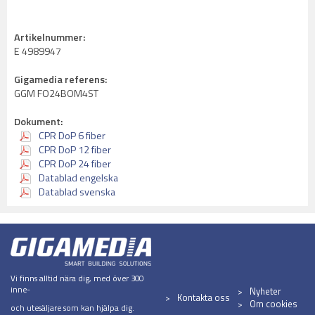
Artikelnummer:
E 4989947
Gigamedia referens:
GGM FO24BOM4ST
Dokument:
CPR DoP 6 fiber
CPR DoP 12 fiber
CPR DoP 24 fiber
Datablad engelska
Datablad svenska
Vi finns alltid nära dig, med över 300
inne-
Nyheter
Kontakta oss
Om cookies
och utesäljare som kan hjälpa dig.