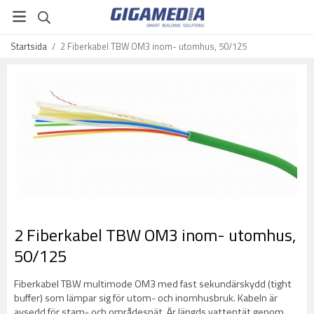
Startsida
/
2 Fiberkabel TBW OM3 inom- utomhus, 50/125
2 Fiberkabel TBW OM3 inom- utomhus,
50/125
Fiberkabel TBW multimode OM3 med fast sekundärskydd (tight
buffer) som lämpar sig för utom- och inomhusbruk. Kabeln är
avsedd för stam- och områdesnät. Är längds vattentät genom