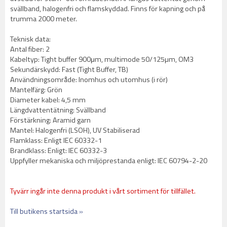
svällband, halogenfri och flamskyddad. Finns för kapning och på
trumma 2000 meter.
Teknisk data:
Antal fiber: 2
Kabeltyp: Tight buffer 900μm, multimode 50/125µm, OM3
Sekundärskydd: Fast (Tight Buffer, TB)
Användningsområde: Inomhus och utomhus (i rör)
Mantelfärg: Grön
Diameter kabel: 4,5 mm
Längdvattentätning: Svällband
Förstärkning: Aramid garn
Mantel: Halogenfri (LSOH), UV Stabiliserad
Flamklass: Enligt IEC 60332-1
Brandklass: Enligt: IEC 60332-3
Uppfyller mekaniska och miljöprestanda enligt: IEC 60794-2-20
Tyvärr ingår inte denna produkt i vårt sortiment för tillfället.
Till butikens startsida »