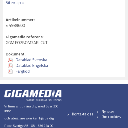
Sitemap »
Artikelnummer:
E 4989600
Gigamedia referens:
GGM FO2BOM3ARLCUT
Dokument:
Datablad Svenska
Datablad Engelska
Färgkod
Vi finns alltid nära dig, med över 300
inne-
Nyheter
Kontakta oss
Om cookies
och utesäljare som kan hjälpa dig.
Rexel Sverige AB 08 - 556 214 00