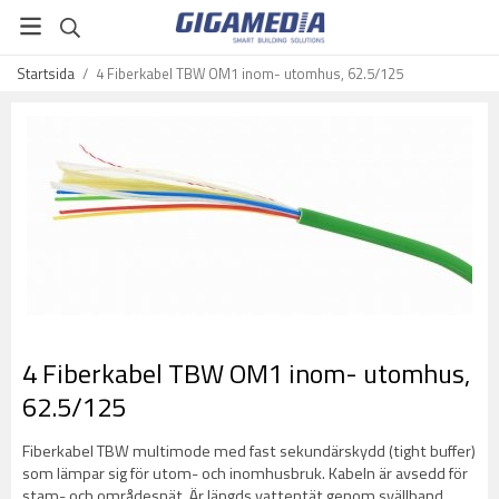
Startsida
/
4 Fiberkabel TBW OM1 inom- utomhus, 62.5/125
4 Fiberkabel TBW OM1 inom- utomhus,
62.5/125
Fiberkabel TBW multimode med fast sekundärskydd (tight buffer)
som lämpar sig för utom- och inomhusbruk. Kabeln är avsedd för
stam- och områdesnät. Är längds vattentät genom svällband,