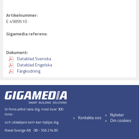
Artikelnummer:
E 4989510
Gigamedia referens:
Dokument:
Datablad Svenska
Datablad Engelska
Färgkodning
Vi finns alltid nära dig, med över 300
inne-
Nyheter
Kontakta oss
Om cookies
och utesäljare som kan hjälpa dig.
Rexel Sverige AB 08 - 556 214 00