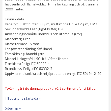
halogenfri och flamskyddad. Finns för kapning och på trumma
2000 meter.
Teknisk data:
Kabeltyp: Tight buffer 900μm, multimode 62.5/125µm, OM1
Sekundärskydd: Fast (Tight Buffer, TB)
Användningsområde: Inomhus och utomhus (i rör)
Mantelfärg: Grön
Diameter kabel: 5 mm
Längdvattentätning: Svällband
Förstärkning: Aramid garn
Mantel: Halogenfri (LSOH), UV Stabiliserad
Flamklass: Enligt IEC 60332-1
Brandklass: Enligt: IEC 60332-3
Uppfyller mekaniska och miljöprestanda enligt: IEC 60794-2-20
Tyvärr ingår inte denna produkt i vårt sortiment för tillfället.
Till butikens startsida »
Sitemap »