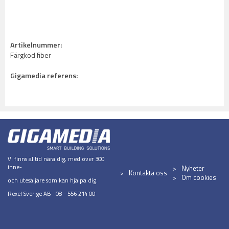
Artikelnummer:
Färgkod fiber
Gigamedia referens:
Vi finns alltid nära dig, med över 300
inne-
Nyheter
Kontakta oss
Om cookies
och utesäljare som kan hjälpa dig.
Rexel Sverige AB 08 - 556 214 00