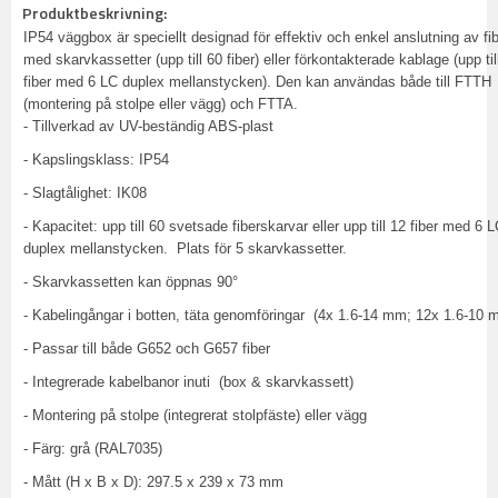
Produktbeskrivning:
IP54 väggbox är speciellt designad för effektiv och enkel anslutning av fib
med skarvkassetter (upp till 60 fiber) eller förkontakterade kablage (upp til
fiber med 6 LC duplex mellanstycken). Den kan användas både till FTTH
(montering på stolpe eller vägg) och FTTA.
- Tillverkad av UV-beständig ABS-plast
- Kapslingsklass: IP54
- Slagtålighet: IK08
- Kapacitet: upp till 60 svetsade fiberskarvar eller upp till 12 fiber med 6 
duplex mellanstycken. Plats för 5 skarvkassetter.
- Skarvkassetten kan öppnas 90°
- Kabelingångar i botten, täta genomföringar (4x 1.6-14 mm; 12x 1.6-10 
- Passar till både G652 och G657 fiber
- Integrerade kabelbanor inuti (box & skarvkassett)
- Montering på stolpe (integrerat stolpfäste) eller vägg
- Färg: grå (RAL7035)
- Mått (H x B x D): 297.5 x 239 x 73 mm