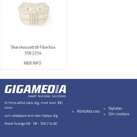
Skarvkassett till Fiberbox
5062254
MER INFO
Vi finns alltid nära dig, med över 300
inne-
Nyheter
Kontakta oss
Om cookies
och utesäljare som kan hjälpa dig.
Rexel Sverige AB 08 - 556 214 00