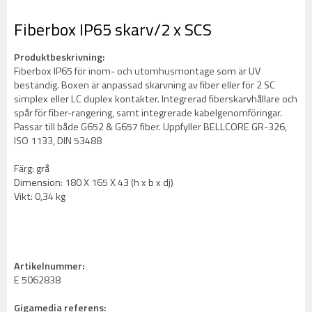
Fiberbox IP65 skarv/2 x SCS
Produktbeskrivning:
Fiberbox IP65 för inom- och utomhusmontage som är UV
beständig. Boxen är anpassad skarvning av fiber eller för 2 SC
simplex eller LC duplex kontakter. Integrerad fiberskarvhållare och
spår för fiber-rangering, samt integrerade kabelgenomföringar.
Passar till både G652 & G657 fiber. Uppfyller BELLCORE GR-326,
ISO 1133, DIN 53488
Färg: grå
Dimension: 180 X 165 X 43 (h x b x dj)
Vikt: 0,34 kg
Artikelnummer:
E 5062838
Gigamedia referens: