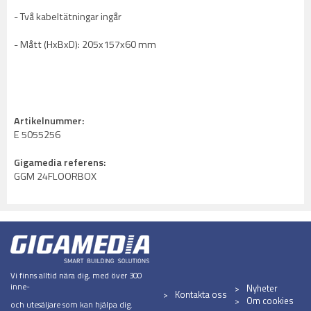
- Två kabeltätningar ingår
- Mått (HxBxD): 205x157x60 mm
Artikelnummer:
E 5055256
Gigamedia referens:
GGM 24FLOORBOX
Vi finns alltid nära dig, med över 300
inne-
Nyheter
Kontakta oss
Om cookies
och utesäljare som kan hjälpa dig.