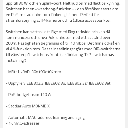
upp till 30 W, och en uplink-port. Helt ljudlös med fläktlös kylning.
Switchen har en «watchdog-funktion» - den försöker starta om
en PoE-matad enhet om länken gått ned. Perfekt för
strömförsörjning av IP-kameror och trådlösa accesspunkter.
Switchen kan sättas i ett läge med lång räckvidd och kan då
kommunicera och driva PoE-enheter med ett avstånd över
200m. Hastigheten begränsas då till 10 Mbps. Det finns också en
VLAN-funktion mm. Dessa inställningar görs med DIP-switcharna
till vänster på switchens front. (se förklaring "DIP-switcharnas
inställning")
- Mått HxBxD: 30x190x107mm
- Uppfyller: IEEE802.3, IEEE802.3u, IEEE802.3af, IEEE802.3at
- PoE-budget max: 110 W
- Stödjer Auto MDI/MDIX
- Automatic MAC-address learning and aging
- 1K MAC-adresser