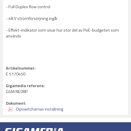
- Full Duplex flow control
- 48 V strömförsörjning ingår
- Effekt-indikator som visar hur stor del av PoE-budgeten som
används
Artikelnummer:
E 5170450
Gigamedia referens:
GGM NE08P
Dokument:
Dipswitcharnas inställning