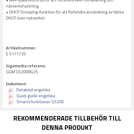
• ARP-paketkontroll för att förhindra ARP-förfalskning och
nätverkshackning
• DHCP Snooping-funktion för att förhindra användning av falska
DHCP över nätverket
Artikelnummer:
E 5171725
Gigamedia referens:
GGM GS2008G2S
Dokument:
Datablad engelska
Quick guide engelska
Smarta funktioner GS200
REKOMMENDERADE TILLBEHÖR TILL
DENNA PRODUKT