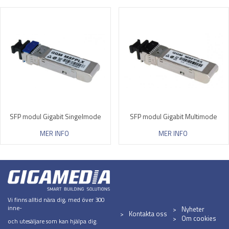
SFP modul Gigabit Singelmode
SFP modul Gigabit Multimode
MER INFO
MER INFO
Vi finns alltid nära dig, med över 300
inne-
Nyheter
Kontakta oss
Om cookies
och utesäljare som kan hjälpa dig.