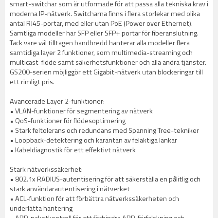
smart-switchar som är utformade för att passa alla tekniska krav i
moderna IP-nätverk. Switcharna finns i flera storlekar med olika
antal RJ45-portar, med eller utan PoE (Power over Ethernet).
Samtliga modeller har SFP eller SFP+ portar för fiberanslutning.
Tack vare väl tilltagen bandbredd hanterar alla modeller flera
samtidiga layer 2 funktioner, som multimedia-streaming och
multicast-flöde samt säkerhetsfunktioner och alla andra tjänster.
GS200-serien möjliggör ett Gigabit-nätverk utan blockeringar till
ett rimligt pris.
Avancerade Layer 2-funktioner:
• VLAN-funktioner för segmentering av nätverk
• QoS-funktioner för flödesoptimering
• Stark feltolerans och redundans med Spanning Tree-tekniker
• Loopback-detektering och karantän av felaktiga länkar
• Kabeldiagnostik för ett effektivt nätverk
Stark nätverkssäkerhet:
• 802.1x RADIUS-autentisering för att säkerställa en pålitlig och
stark användarautentisering i nätverket
• ACL-funktion för att förbättra nätverkssäkerheten och
underlätta hantering