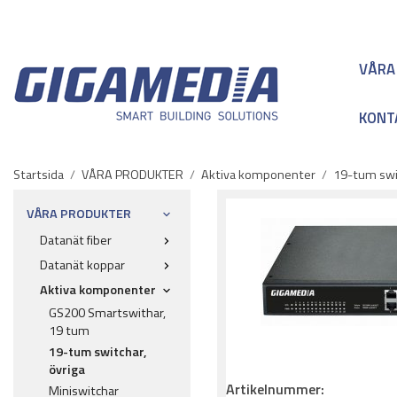
VÅRA
KONT
Startsida
/
VÅRA PRODUKTER
/
Aktiva komponenter
/
19-tum swit
VÅRA PRODUKTER
Datanät fiber
Datanät koppar
Aktiva komponenter
GS200 Smartswithar,
19 tum
19-tum switchar,
övriga
Artikelnummer:
Miniswitchar