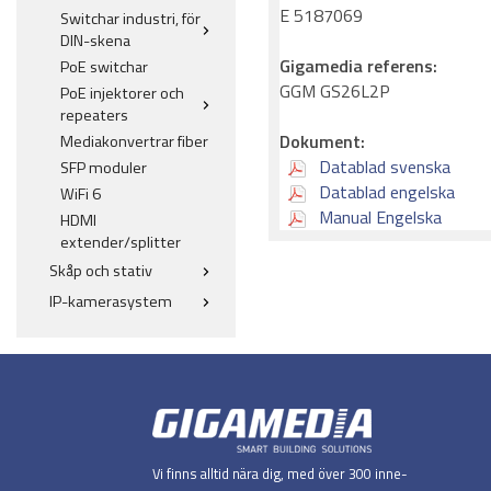
E 5187069
Switchar industri, för
DIN-skena
Gigamedia referens:
PoE switchar
GGM GS26L2P
PoE injektorer och
repeaters
Dokument:
Mediakonvertrar fiber
Datablad svenska
SFP moduler
Datablad engelska
WiFi 6
Manual Engelska
HDMI
extender/splitter
Skåp och stativ
IP-kamerasystem
Vi finns alltid nära dig, med över 300 inne-