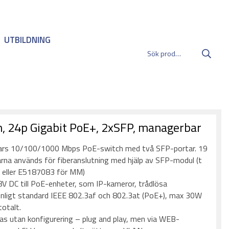
UTBILDNING
, 24p Gigabit PoE+, 2xSFP, managerbar
ars 10/100/1000 Mbps PoE-switch med två SFP-portar. 19
na används för fiberanslutning med hjälp av SFP-modul (t
 eller E5187083 för MM)
8V DC till PoE-enheter, som IP-kameror, trådlösa
nligt standard IEEE 802.3af och 802.3at (PoE+), max 30W
otalt.
s utan konfigurering – plug and play, men via WEB-