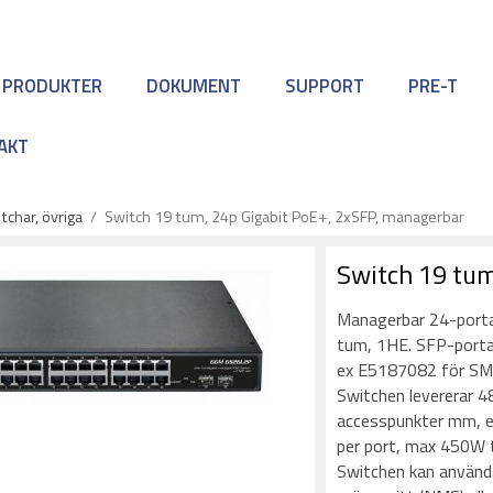
 PRODUKTER
DOKUMENT
SUPPORT
PRE-T
AKT
char, övriga
/
Switch 19 tum, 24p Gigabit PoE+, 2xSFP, managerbar
Switch 19 tum
Managerbar 24-port
tum, 1HE. SFP-portar
ex E5187082 för SM
Switchen levererar 4
accesspunkter mm, e
per port, max 450W t
Switchen kan använda