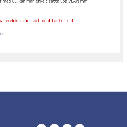
ler med CLI kan man enkelt sätta upp VLAN mm.
a produkt i vårt sortiment för tillfället.
a »