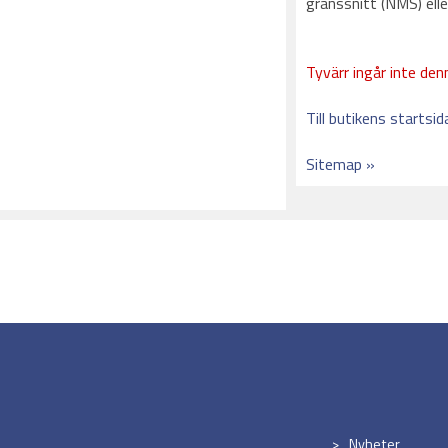
gränssnitt (NMS) el
Tyvärr ingår inte denn
Till butikens startsid
Sitemap »
Nyheter