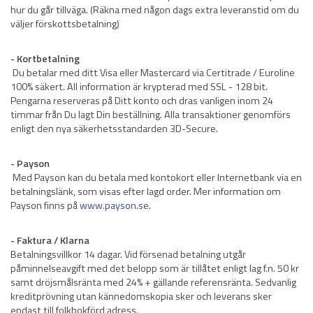
hur du går tillväga. (Räkna med någon dags extra leveranstid om du
väljer förskottsbetalning)
- Kortbetalning
Du betalar med ditt Visa eller Mastercard via Certitrade / Euroline
100% säkert. All information är krypterad med SSL - 128 bit.
Pengarna reserveras på Ditt konto och dras vanligen inom 24
timmar från Du lagt Din beställning. Alla transaktioner genomförs
enligt den nya säkerhetsstandarden 3D-Secure.
- Payson
Med Payson kan du betala med kontokort eller Internetbank via en
betalningslänk, som visas efter lagd order. Mer information om
Payson finns på
www.payson.se
.
- Faktura / Klarna
Betalningsvillkor 14 dagar. Vid försenad betalning utgår
påminnelseavgift med det belopp som är tillåtet enligt lag f.n. 50 kr
samt dröjsmålsränta med 24% + gällande referensränta. Sedvanlig
kreditprövning utan kännedomskopia sker och leverans sker
endast till folkbokförd adress.