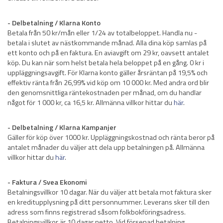
- Delbetalning / Klarna Konto
Betala från 50 kr/mån eller 1/24 av totalbeloppet. Handla nu -
betala i slutet av nästkommande månad. Alla dina köp samlas på
ett konto och på en faktura. En aviavgift om 29 kr, oavsett antalet
köp. Du kan när som helst betala hela beloppet på en gång. 0 kr i
uppläggningsavgift. För Klarna konto gäller årsräntan på 19,5% och
effektiv ränta från 26,99% vid köp om 10 000 kr. Med andra ord blir
den genomsnittliga räntekostnaden per månad, om du handlar
något för 1 000 kr, ca 16,5 kr. Allmänna villkor hittar du
här
.
- Delbetalning / Klarna Kampanjer
Gäller för köp över 1000 kr. Uppläggningskostnad och ränta beror på
antalet månader du väljer att dela upp betalningen på. Allmänna
villkor hittar du
här
.
- Faktura / Svea Ekonomi
Betalningsvillkor 10 dagar. När du väljer att betala mot faktura sker
en kreditupplysning på ditt personnummer. Leverans sker till den
adress som finns registrerad såsom folkbokföringsadress.
Betalningsvillkor är 10 dagar netto. Vid försenad betalning