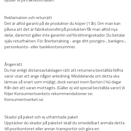
bjuder vi på fraktkostnaden
Reklamation och returrätt
Det är alltid garanti på de produkter du köper (1 år). Om man kan
påvisa att det är fabrikationsfel på produkten får man alltid nya
delar, däremot gäller inte garantin vid förslitningsskador. Du betalar
själv returfrakten. För återbetalning - ange ditt postgiro-, bankgiro-,
personkonto- eller bankkontonummer.
Ångerrätt
Du har enligt distansavtalslagen rätt att returnera beställda felfria
varor utan att ange någon anledning. Meddelande om detta ska
lämnas så snart som möjligt, dock senast inom fjorton (14) dagar
från det att varan mottagits. (Gäller ej vid special beställda varor) Vi
följer Konsumentverkets rekommendationer se:
Konsumentverket.se
Skador på paket och ej uthämtade paket
Upptäcker du skador på paketet skall du omedelbart anmäla detta
till postkontoret eller annan transportör och göra en