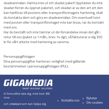
skadeanmälan. Hämta inte ut ett skadat paket! Upptäcker du inte
skadan förrän du öppnat paketet, och skadan är av den art att den
kan hänföras till postens eller transportföretagets hantering, skall
du kontakta dem och göra en skadeanmälan. Om eventuell tvist
med posten eller transportföretaget inte kan lösas, tar du kontakt
med oss.
Har du beställt och inte hämtar ut din försändelse innan det går i
retur till oss (paket ca 1 mån., brev 14 dgr), så fakturerar vi dig 350
kr för vårt arbete med hantering av varorna.
Personuppgiftslagen
Dina personuppgifter hanteras i enlighet med gällande
bestämmelser i personuppgiftslagen (PUL).
Vi finns alltid nära dig, med över 300
inne-
Nyheter
Kontakta oss
Om cookies
och utesäljare som kan hjälpa dig.