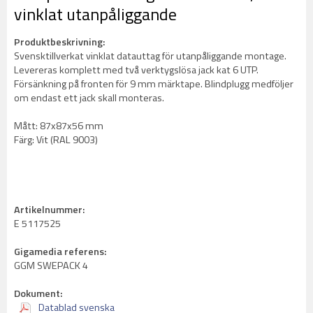
vinklat utanpåliggande
Produktbeskrivning:
Svensktillverkat vinklat datauttag för utanpåliggande montage.
Levereras komplett med två verktygslösa jack kat 6 UTP.
Försänkning på fronten för 9 mm märktape. Blindplugg medföljer
om endast ett jack skall monteras.
Mått: 87x87x56 mm
Färg: Vit (RAL 9003)
Artikelnummer:
E 5117525
Gigamedia referens:
GGM SWEPACK 4
Dokument:
Datablad svenska