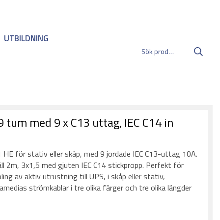
UTBILDNING
 tum med 9 x C13 uttag, IEC C14 in
:
HE för stativ eller skåp, med 9 jordade IEC C13-uttag 10A.
l 2m, 3x1,5 med gjuten IEC C14 stickpropp. Perfekt för
ing av aktiv utrustning till UPS, i skåp eller stativ,
edias strömkablar i tre olika färger och tre olika längder