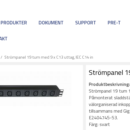
 PRODUKTER
DOKUMENT
SUPPORT
PRE-T
AKT
/
Strömpanel 19 tum med 9 x C13 uttag, IEC C14 in
Strömpanel 19
Produktbeskrivning
Strömpanel 19 tum 1 
Påmonterat sladdstäl
välorganiserad inkoppl
tillsammans med Gigam
E2404745-53.
Färg: svart