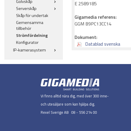
Golvskåp
E 2589185
Serverskåp
Skåp för undertak
Gigamedia referens:
Gemensamma
GGM B9PC13CC14
tillbehör
Strömfördelning
Dokument:
Konfigurator
Datablad svenska
IP-kamerasystem
Vi finns alltid nära dig, med över 300 inne-
och utesäljare som kan hjälpa dig.
Rexel Sverige AB 08 - 556 214 00