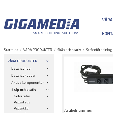
VÅRA
KONT
Startsida
/
VÅRA PRODUKTER
/
Skåp och stativ
/
Strömfördelning
VÅRA PRODUKTER
Datanät fiber
Datanät koppar
Aktiva komponenter
Skåp och stativ
Golvstativ
Väggstativ
Väggskåp
Artikelnummer: