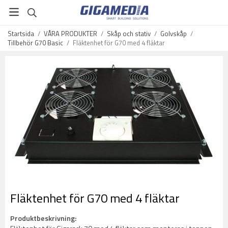
Startsida
/
VÅRA PRODUKTER
/
Skåp och stativ
/
Golvskåp
/
Tillbehör G70 Basic
/
Fläktenhet för G70 med 4 fläktar
Fläktenhet för G70 med 4 fläktar
Produktbeskrivning: