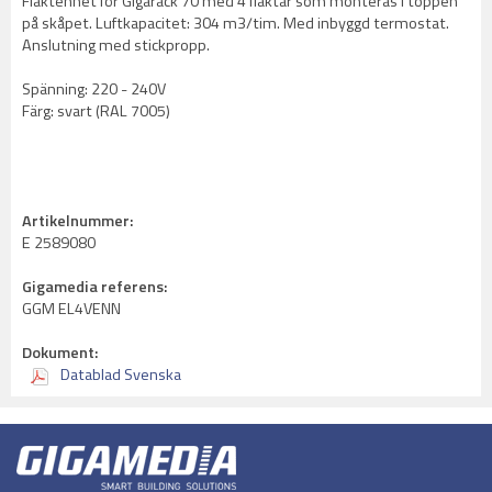
Fläktenhet för Gigarack 70 med 4 fläktar som monteras i toppen
på skåpet. Luftkapacitet: 304 m3/tim. Med inbyggd termostat.
Anslutning med stickpropp.
Spänning: 220 - 240V
Färg: svart (RAL 7005)
Artikelnummer:
E 2589080
Gigamedia referens:
GGM EL4VENN
Dokument:
Datablad Svenska