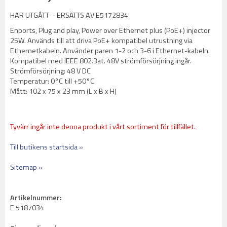
HAR UTGÅTT - ERSÄTTS AV E5172834
Enports, Plug and play, Power over Ethernet plus (PoE+) injector
25W. Används till att driva PoE+ kompatibel utrustning via
Ethernetkabeln. Använder paren 1-2 och 3-6 i Ethernet-kabeln.
Kompatibel med IEEE 802.3at. 48V strömförsörjning ingår.
Strömförsörjning: 48 V DC
Temperatur: 0°C till +50°C
Mått: 102 x 75 x 23 mm (L x B x H)
Tyvärr ingår inte denna produkt i vårt sortiment för tillfället.
Till butikens startsida »
Sitemap »
Artikelnummer:
E 5187034