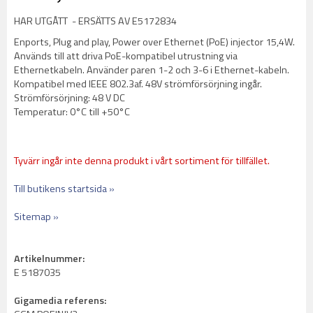
HAR UTGÅTT - ERSÄTTS AV E5172834
Enports, Plug and play, Power over Ethernet (PoE) injector 15,4W.
Används till att driva PoE-kompatibel utrustning via
Ethernetkabeln. Använder paren 1-2 och 3-6 i Ethernet-kabeln.
Kompatibel med IEEE 802.3af. 48V strömförsörjning ingår.
Strömförsörjning: 48 V DC
Temperatur: 0°C till +50°C
Tyvärr ingår inte denna produkt i vårt sortiment för tillfället.
Till butikens startsida »
Sitemap »
Artikelnummer:
E 5187035
Gigamedia referens: