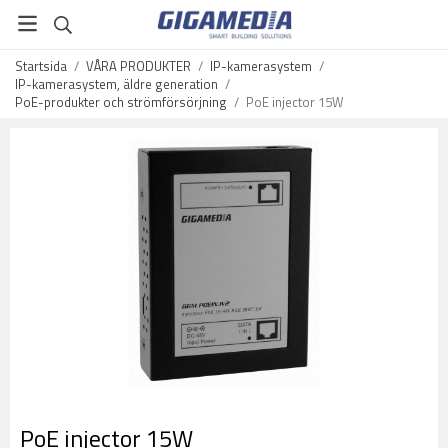
Startsida
/
VÅRA PRODUKTER
/
IP-kamerasystem
/
IP-kamerasystem, äldre generation
/
PoE-produkter och strömförsörjning
/
PoE injector 15W
PoE injector 15W