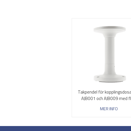
Takpendel för kopplingsdo
AJB001 och AJB009 med fl
MER INFO