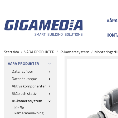
VÅRA
KONT
Startsida
/
VÅRA PRODUKTER
/
IP-kamerasystem
/
Monteringstil
VÅRA PRODUKTER
Datanät fiber
Datanät koppar
Aktiva komponenter
Skåp och stativ
IP-kamerasystem
Kit för
kamerabevakning