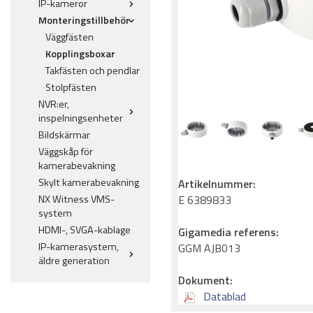
IP-kameror
Monteringstillbehör
Väggfästen
Kopplingsboxar
Takfästen och pendlar
Stolpfästen
NVR:er,
inspelningsenheter
Bildskärmar
Väggskåp för
kamerabevakning
Skylt kamerabevakning
Artikelnummer:
NX Witness VMS-
E 6389833
system
HDMI-, SVGA-kablage
Gigamedia referens:
IP-kamerasystem,
GGM AJB013
äldre generation
Dokument:
Datablad