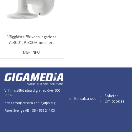
Väggfäste för kopplingsdosa
AJB001, AJB009 med flera
MER INFO
Vi finns alltid nära dig, med över 300
inne-
Nyheter
Kontakta oss
Om cookies
och utesäljare som kan hjälpa dig.
Rexel Sverige AB 08 - 556 214 00