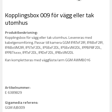
Kopplingsbox 009 för vägg eller tak
utomhus
Produktbeskrivning:
Kopplingsbox för vägg eller tak utomhus. Levereras med
kabelgenomföring. Passar till kamera GGM IPATxF2IR, IPABxF2IR,
IPABxVM2IR, IPSTxF2DL, IPSBxF2DL, IPSBxVM2DL, IPPBP8F2DL,
IPPBT4xxx, IPITxF2DL, IPIDxF2DL, IPIBxVM2DL
Kan kompletteras med väggfäste/arm GGM AWMB016
Artikelnummer:
E 6389829
Gigamedia referens:
GGM AJB009