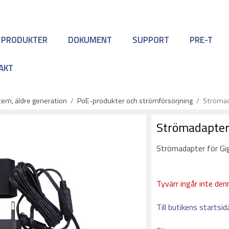
 PRODUKTER
DOKUMENT
SUPPORT
PRE-T
AKT
em, äldre generation
/
PoE-produkter och strömförsörjning
/
Strömad
Strömadapter
Strömadapter för Gi
Tyvärr ingår inte denn
Till butikens startsid