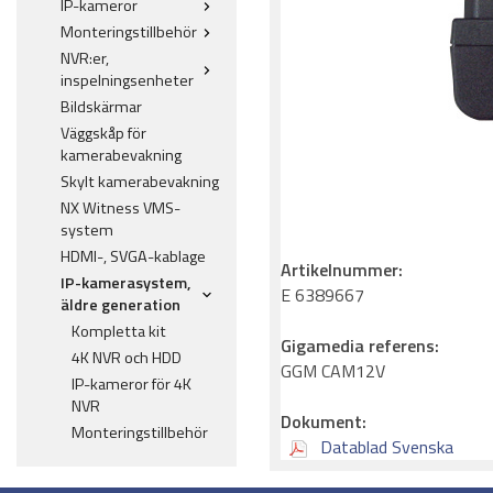
IP-kameror
Monteringstillbehör
NVR:er,
inspelningsenheter
Bildskärmar
Väggskåp för
kamerabevakning
Skylt kamerabevakning
NX Witness VMS-
system
HDMI-, SVGA-kablage
Artikelnummer:
IP-kamerasystem,
E 6389667
äldre generation
Kompletta kit
Gigamedia referens:
4K NVR och HDD
GGM CAM12V
IP-kameror för 4K
NVR
Dokument:
Monteringstillbehör
Datablad Svenska