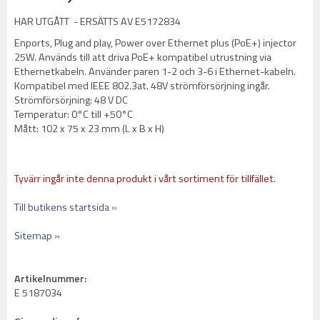
HAR UTGÅTT - ERSÄTTS AV E5172834
Enports, Plug and play, Power over Ethernet plus (PoE+) injector
25W. Används till att driva PoE+ kompatibel utrustning via
Ethernetkabeln. Använder paren 1-2 och 3-6 i Ethernet-kabeln.
Kompatibel med IEEE 802.3at. 48V strömförsörjning ingår.
Strömförsörjning: 48 V DC
Temperatur: 0°C till +50°C
Mått: 102 x 75 x 23 mm (L x B x H)
Tyvärr ingår inte denna produkt i vårt sortiment för tillfället.
Till butikens startsida »
Sitemap »
Artikelnummer:
E 5187034