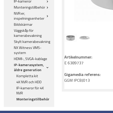
IP-kameror
Monteringstillbehör
NVR:er,
inspelningsenheter
Bildskärmar
Väggskåp för
kamerabevakning
Skylt kamerabevakning
NX Witness VMS-
system
Artikelnummer:
HDMI-, SVGA-kablage
E 6389737
IP-kamerasystem,
äldre generation
Gigamedia referens:
Kompletta kit
GGM IPCBJ013
4K NVR och HDD
IP-kameror för 4K
NVR
Monteringstillbehör