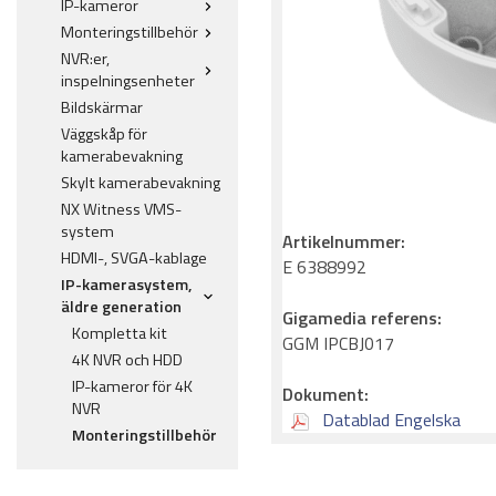
IP-kameror
Monteringstillbehör
NVR:er,
inspelningsenheter
Bildskärmar
Väggskåp för
kamerabevakning
Skylt kamerabevakning
NX Witness VMS-
system
Artikelnummer:
HDMI-, SVGA-kablage
E 6388992
IP-kamerasystem,
äldre generation
Gigamedia referens:
Kompletta kit
GGM IPCBJ017
4K NVR och HDD
IP-kameror för 4K
Dokument:
NVR
Datablad Engelska
Monteringstillbehör