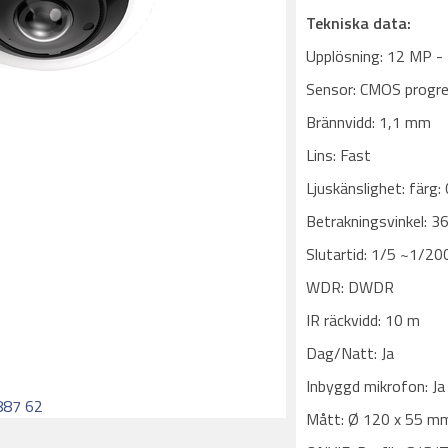
Tekniska data:
Upplösning: 12 MP -
Sensor: CMOS progres
Brännvidd: 1,1 mm
Lins: Fast
Ljuskänslighet: färg: 0
Betrakningsvinkel: 3
Slutartid: 1/5 ~1/20
WDR: DWDR
IR räckvidd: 10 m
Dag/Natt: Ja
Inbyggd mikrofon: Ja
887 62
Mått: Ø 120 x 55 m