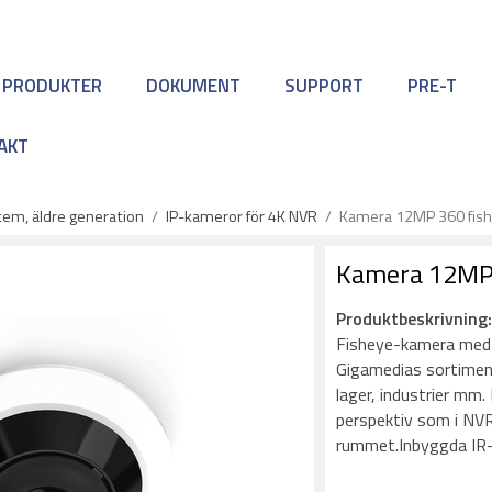
 PRODUKTER
DOKUMENT
SUPPORT
PRE-T
AKT
em, äldre generation
/
IP-kameror för 4K NVR
/
Kamera 12MP 360 fis
Kamera 12MP 
Produktbeskrivning
Fisheye-kamera med 3
Gigamedias sortiment
lager, industrier mm
perspektiv som i NVR:
rummet.Inbyggda IR-