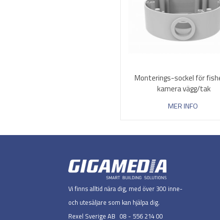
Monterings-sockel för fis
kamera vägg/tak
MER INFO
Vi finns alltid nära dig, med över 300 inne-
och utesäljare som kan hjälpa dig.
Rexel Sverige AB 08 - 556 214 00