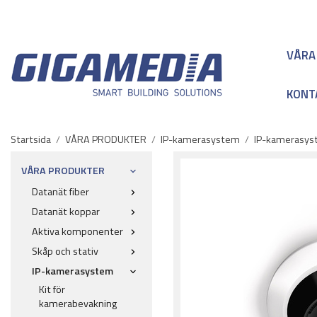
VÅRA
KONT
Startsida
/
VÅRA PRODUKTER
/
IP-kamerasystem
/
IP-kamerasyst
VÅRA PRODUKTER
Datanät fiber
Datanät koppar
Aktiva komponenter
Skåp och stativ
IP-kamerasystem
Kit för
kamerabevakning