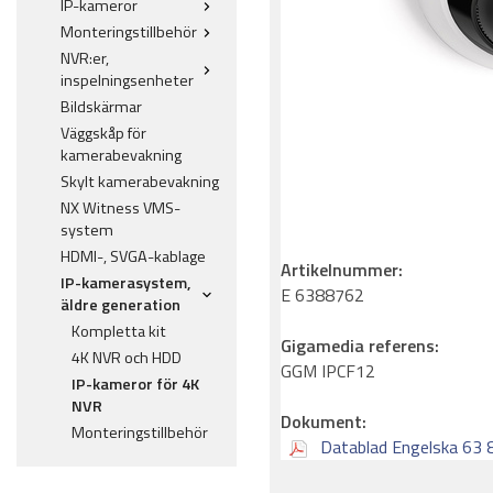
IP-kameror
Monteringstillbehör
NVR:er,
inspelningsenheter
Bildskärmar
Väggskåp för
kamerabevakning
Skylt kamerabevakning
NX Witness VMS-
system
HDMI-, SVGA-kablage
Artikelnummer:
IP-kamerasystem,
E 6388762
äldre generation
Kompletta kit
Gigamedia referens:
4K NVR och HDD
GGM IPCF12
IP-kameror för 4K
NVR
Dokument:
Monteringstillbehör
Datablad Engelska 63 