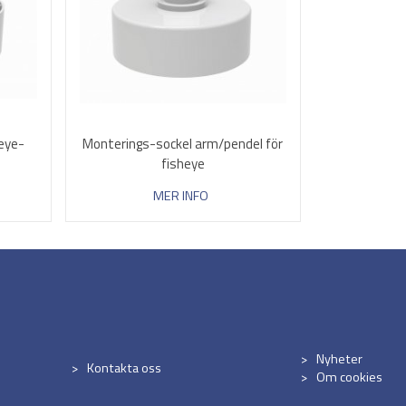
heye-
Monterings-sockel arm/pendel för
fisheye
MER INFO
Nyheter
Kontakta oss
Om cookies