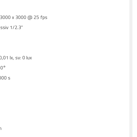
 3000 x 3000 @ 25 fps
siv 1/2.3''
,01 lx, sv: 0 lux
60°
000 s
m