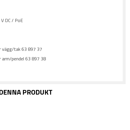
T
2 V DC / PoE
r vägg/tak 63 897 37
r arm/pendel 63 897 38
 DENNA PRODUKT