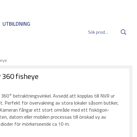
UTBILDNING
heye
360 fisheye
:
60° betraktningsvinkel. Avsedd att kopplas till NVR ur
. Perfekt för övervakning av stora lokaler såsom butiker,
. Kameran fångar ett stort område med ett fiskögon-
en, datorn eller mobilen processas till önskad vy av
dioder för mörkerseende ca 10 m.