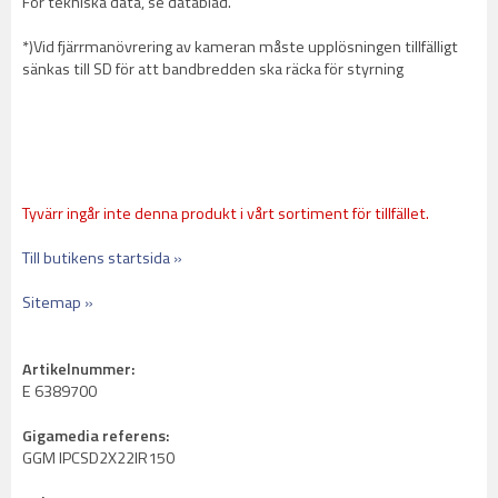
För tekniska data, se datablad.
*)Vid fjärrmanövrering av kameran måste upplösningen tillfälligt
sänkas till SD för att bandbredden ska räcka för styrning
Tyvärr ingår inte denna produkt i vårt sortiment för tillfället.
Till butikens startsida »
Sitemap »
Artikelnummer:
E 6389700
Gigamedia referens:
GGM IPCSD2X22IR150