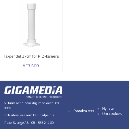
Takpendel 27cm för PTZ-kamera
MER INFO
Vi finns alltid nära dig, med över 300
inne-
Nyheter
Kontakta oss
Om cookies
och utesäljare som kan hjälpa dig.
Rexel Sverige AB 08 - 556 214 00