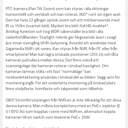
PTZ-kamera (Pan Tilt Zoom) som kan styras i alla riktningar
horisontellt och vertikalt och kan roteras 360° runt sin egen axel.
Den har hela 22 gånger optisk zoom och ett mörkerseende med
IR ca 150m (svartvit bild). Mycket bra bild i full HD-kvalitet*.
Antifog-funktion och hög WDR säkerställer bra bild i alla
väderförhållanden. Starlight-teknik ger färgseende även i svagt
ljus innan övergång till IR-belysning. Avsedd att användas med
Gigamedia NVR i 4K-seien. Kan styras från NVR, från PC eller från
smartphone! Man kan lagra önskade positioner (255 st) och låta
kameran patrullera mellan dessa. Det finns också ett
scanningsläge där kameran roterar i önskad hastighet. Om
kameran lämnas stilla i ett fast ”normalläge” kan
rörelsedetektering användas i önskad del av bilden. Vägg-arm för
montering ingår. För att underlätta montering på önskad plats
finns stolpfäste, hörnfäste och takpendel som tillbehör.
OBS! Strömförsörjningen från NVR:en är inte tillräcklig för att driva
denna kamera. Man måste komplettera med en PoE+ injektor (E
51 870 34) som kopplas i serie med NVR:en, alternativt koppla
kameran till en switch som levererar PoE+ 25W.