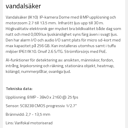
vandalsäker
Vandalsäker (IK10) IP-kamera Dome med 8 MP upplösning och
motorzoom 2.7 till 13.5 mm. Infrarött ljus upp till 30 m.
Högkvalitativ elektronik ger mycket bra bildkvalitet både dag som
natt och med 0,009 lux ljuskänslighet syns färg även i svagt ljus.
Den har alarm I/O och audio I/O samt plats för micro sd-kort med
max kapacitet på 256 GB. Kan installeras utomhus samt i tuffa
miljöer IP67/IK10. Onvif 2.6 S/TG. Strömförsörjs med PoE.
AI-funktioner för detektering av: ansikten, människor, fordon,
intrång, linjekorsning och räkning, stationära objekt, heatmap,
kölängd, nummerplåtar, ovanliga ljud.
Tekniska data:
Upplösning: 8 MP - 3840 x 2160 @ 25 fps
Sensor: SC8238 CMOS progressiv 1/2.7''
Brännvidd: 2,7 - 13,5 mm
Lins: Varifokal motoriserad