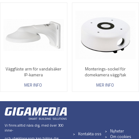
Väggfäste arm för vandalsäker
Monterings-sockel för
IP-kamera
domekamera vägg/tak
MER INFO
MER INFO
Vi finns alltid nära dig, med över 300
inne-
Nyheter
Kontakta oss
Om cookies
och utesäljare som kan hjälpa dig.