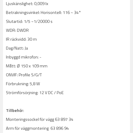
Ljuskänslighet: 0,009 lx
Betrakningsvinkel: Horisontell: 116 ~ 34°
Slutartid: 1/5 ~1/20000 s
WDR: DWDR
IR räckvidd: 30 m
Dag/Natt: Ja
Inbyggd mikrofon: -
Mått: Ø 150 x 109 mm
ONVIF: Profile S/G/T
Förbrukning: 5,8 W
Strömförsörjning: 12 V DC / PoE
Tillbehö
r:
Monteringssockel för vägg 63 897 34
Arm för väggmontering 63 896 94