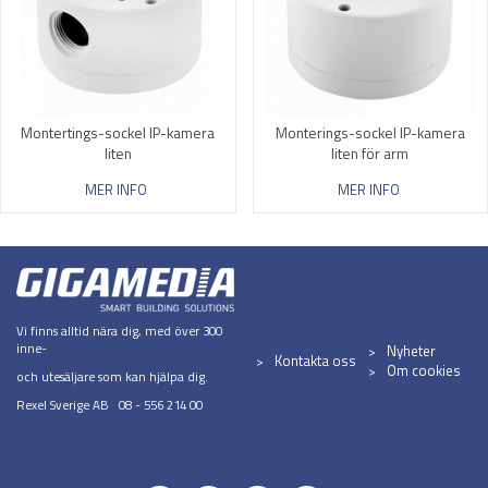
Montertings-sockel IP-kamera
Monterings-sockel IP-kamera
liten
liten för arm
MER INFO
MER INFO
Vi finns alltid nära dig, med över 300
inne-
Nyheter
Kontakta oss
Om cookies
och utesäljare som kan hjälpa dig.
Rexel Sverige AB 08 - 556 214 00