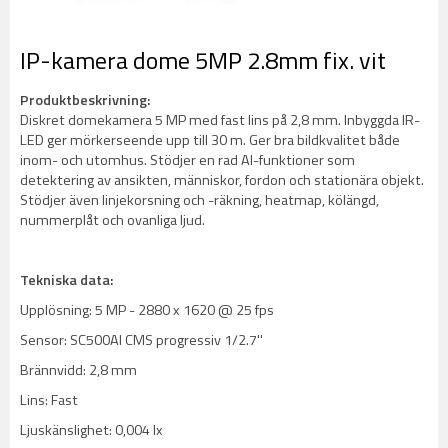
IP-kamera dome 5MP 2.8mm fix. vit
Produktbeskrivning:
Diskret domekamera 5 MP med fast lins på 2,8 mm. Inbyggda IR-
LED ger mörkerseende upp till 30 m. Ger bra bildkvalitet både
inom- och utomhus. Stödjer en rad AI-funktioner som
detektering av ansikten, människor, fordon och stationära objekt.
Stödjer även linjekorsning och -räkning, heatmap, kölängd,
nummerplåt och ovanliga ljud.
Tekniska data:
Upplösning: 5 MP - 2880 x 1620 @ 25 fps
Sensor: SC500AI CMS progressiv 1/2.7''
Brännvidd: 2,8 mm
Lins: Fast
Ljuskänslighet: 0,004 lx