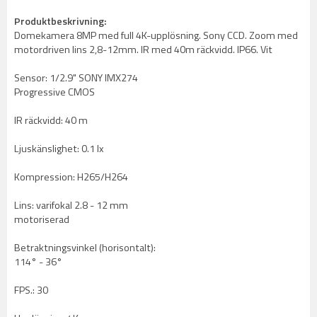
Produktbeskrivning:
Domekamera 8MP med full 4K-upplösning. Sony CCD. Zoom med
motordriven lins 2,8-12mm. IR med 40m räckvidd. IP66. Vit
Sensor: 1/2.9" SONY IMX274
Progressive CMOS
IR räckvidd: 40 m
Ljuskänslighet: 0.1 lx
Kompression: H265/H264
Lins: varifokal 2.8 - 12 mm
motoriserad
Betraktningsvinkel (horisontalt):
114° - 36°
FPS.: 30