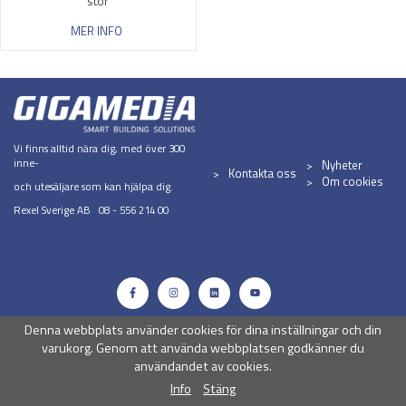
stor
MER INFO
Vi finns alltid nära dig, med över 300
inne-
Nyheter
Kontakta oss
Om cookies
och utesäljare som kan hjälpa dig.
Rexel Sverige AB 08 - 556 214 00
Denna webbplats använder cookies för dina inställningar och din
varukorg. Genom att använda webbplatsen godkänner du
användandet av cookies.
Info
Stäng
Drift & produktion:
Wikinggruppen