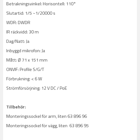
Betrakningsvinkel: Horisontell: 110°
Slutartid: 1/5 ~1/20000 s
WDR: DWDR
IR räckvidd: 30 m
Dag/Natt: Ja
Inbyggd mikrofon: Ja
Mått: Ø 71 x 151 mm
ONVIF: Profile S/G/T
Förbrukning: < 6 W
Strömförsörjning: 12 V DC / PoE
Tillbehör:
Monteringssockel för arm, liten 63 896 96
Monteringssockel för vägg, liten 63 896 95