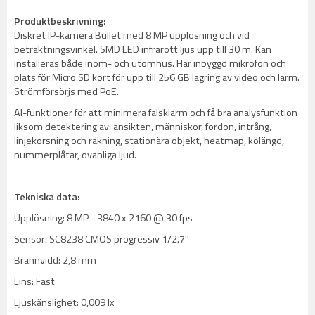
Produktbeskrivning:
Diskret IP-kamera Bullet med 8 MP upplösning och vid
betraktningsvinkel. SMD LED infrarött ljus upp till 30 m. Kan
installeras både inom- och utomhus. Har inbyggd mikrofon och
plats för Micro SD kort för upp till 256 GB lagring av video och larm.
Strömförsörjs med PoE.
AI-funktioner för att minimera falsklarm och få bra analysfunktion
liksom detektering av: ansikten, människor, fordon, intrång,
linjekorsning och räkning, stationära objekt, heatmap, kölängd,
nummerplåtar, ovanliga ljud.
Tekniska data:
Upplösning: 8 MP - 3840 x 2160 @ 30 fps
Sensor: SC8238 CMOS progressiv 1/2.7''
Brännvidd: 2,8 mm
Lins: Fast
Ljuskänslighet: 0,009 lx