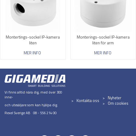
Montertings-sockel IP-kamera
Monterings-sockel IP-kamera
liten
liten för arm
MER INFO
MER INFO
Vi finns alltid nära dig, med över 300
inne-
Nyheter
Kontakta oss
Om cookies
och utesäljare som kan hjälpa dig.
Rexel Sverige AB 08 - 556 214 00