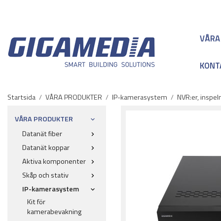
VÅRA
KONT
Startsida
/
VÅRA PRODUKTER
/
IP-kamerasystem
/
NVR:er, inspe
VÅRA PRODUKTER
Datanät fiber
Datanät koppar
Aktiva komponenter
Skåp och stativ
IP-kamerasystem
Kit för
kamerabevakning