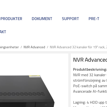
 PRODUKTER
DOKUMENT
SUPPORT
PRE-T
AKT
lningsenheter
/
NVR Advanced
/
NVR Advanced 32 kanaler för 19" rack
NVR Advanced 
Produktbeskrivning
NVR med 32 kanaler 
strömförsörjning av 
PoE-switch på samma 
Avancerade AI-funkt
Lagring: 4 HDD upp ti