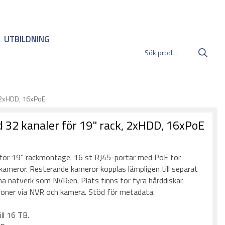
UTBILDNING
, 2xHDD, 16xPoE
32 kanaler för 19" rack, 2xHDD, 16xPoE
:
för 19" rackmontage. 16 st RJ45-portar med PoE för
kameror. Resterande kameror kopplas lämpligen till separat
nätverk som NVR:en. Plats finns för fyra hårddiskar.
ioner via NVR och kamera. Stöd för metadata.
ll 16 TB.