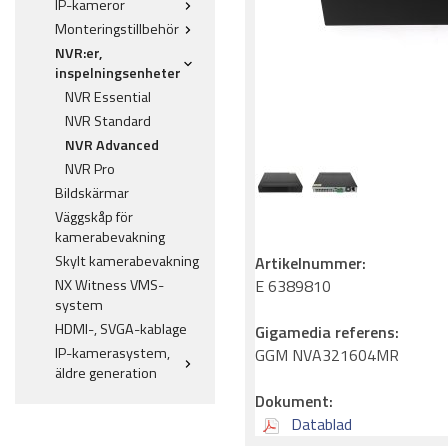
IP-kameror
Monteringstillbehör
NVR:er,
inspelningsenheter
NVR Essential
NVR Standard
NVR Advanced
NVR Pro
Bildskärmar
Väggskåp för
kamerabevakning
Skylt kamerabevakning
Artikelnummer:
NX Witness VMS-
E 6389810
system
HDMI-, SVGA-kablage
Gigamedia referens:
IP-kamerasystem,
GGM NVA321604MR
äldre generation
Dokument:
Datablad