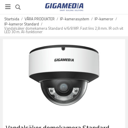
Startsida
/
VÅRA PRODUKTER
/
IP-kamerasystem
/
IP-kameror
/
IP-kameror Standard
/
Vandalsäker domekamera Standard 4/6/8 MP. Fast lins 2,8 mm. IR och vit
LED 30 m. AI-funktioner
Vandalsäker domekamera Standard