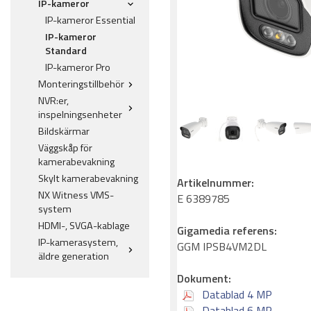
IP-kameror
IP-kameror Essential
IP-kameror
Standard
IP-kameror Pro
Monteringstillbehör
NVR:er,
inspelningsenheter
Bildskärmar
Väggskåp för
kamerabevakning
Skylt kamerabevakning
Artikelnummer:
NX Witness VMS-
E 6389785
system
HDMI-, SVGA-kablage
Gigamedia referens:
IP-kamerasystem,
GGM IPSB4VM2DL
äldre generation
Dokument:
Datablad 4 MP
Datablad 6 MP