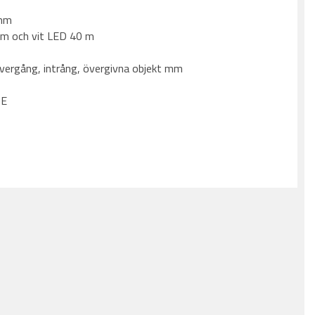
 mm
 m och vit LED 40 m
eövergång, intrång, övergivna objekt mm
oE