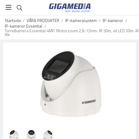
Startsida
/
VÅRA PRODUKTER
/
IP-kamerasystem
/
IP-kameror
/
IP-kameror Essential
/
Turretkamera Essential 4MP. Motorzoom 2,8-12mm. IR 50m, vit LED 30m. AI
lite