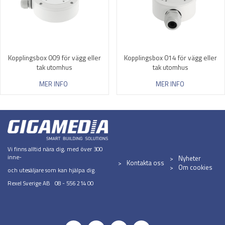
Kopplingsbox 009 för vägg eller
Kopplingsbox 014 för vägg eller
tak utomhus
tak utomhus
MER INFO
MER INFO
Vi finns alltid nära dig, med över 300
inne-
Nyheter
Kontakta oss
Om cookies
och utesäljare som kan hjälpa dig.
Rexel Sverige AB 08 - 556 214 00