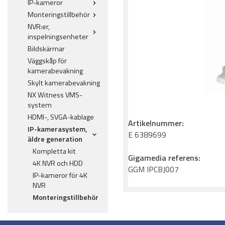
IP-kameror
Monteringstillbehör
NVR:er,
inspelningsenheter
Bildskärmar
Väggskåp för
kamerabevakning
Skylt kamerabevakning
NX Witness VMS-
system
HDMI-, SVGA-kablage
Artikelnummer:
IP-kamerasystem,
E 6389699
äldre generation
Kompletta kit
Gigamedia referens:
4K NVR och HDD
GGM IPCBJ007
IP-kameror för 4K
NVR
Monteringstillbehör