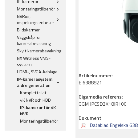
IP-kameror
Monteringstillbehör
NVR:er,
inspelningsenheter
Bildskärmar
Väggskåp för
kamerabevakning
Skylt kamerabevakning
NX Witness VMS-
system
HDMI-, SVGA-kablage
Artikelnummer:
IP-kamerasystem,
E 6388821
äldre generation
Kompletta kit
Gigamedia referens:
4K NVR och HDD
GGM IPCSD2X18IR100
IP-kameror för 4K
NVR
Dokument:
Monteringstillbehör
Datablad Engelska 63