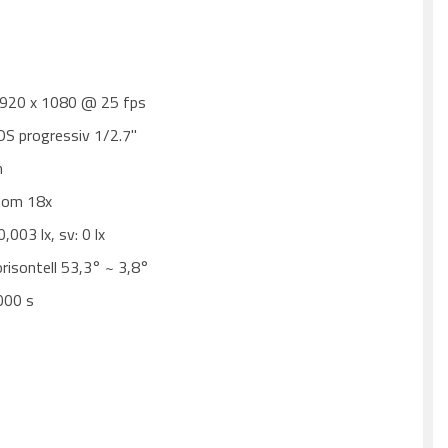
1920 x 1080 @ 25 fps
S progressiv 1/2.7''
m
zoom 18x
0,003 lx, sv: 0 lx
orisontell 53,3° ~ 3,8°
000 s