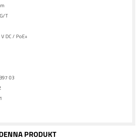
mm
/G/T
2 V DC / PoE+
 897 03
2
01
 DENNA PRODUKT