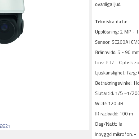
ovanliga ljud.
Tekniska data:
Upplösning: 2 MP - 
Sensor: SC200AI CMO
Brännvidd: 5 - 90 m
Lins: PTZ - Optisk 
Ljuskänslighet: färg: 
Betrakningsvinkel: H
Slutartid: 1/5 ~1/20
WDR: 120 dB
IR räckvidd: 100 m
Dag/Natt: Ja
88821
Inbyggd mikrofon: -