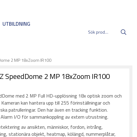
UTBILDNING
Dome 2 MP 18xZoom IR100
TZ SpeedDome 2 MP 18xZoom IR100
:
dDome med 2 MP Full HD-upplösning 18x optisk zoom och
m. Kameran kan hantera upp till 255 förinställningar och
a patrulleringar. Den har även en tracking funktion.
 Alarm I/O för sammankoppling av extern utrustning.
tektering av ansikten, människor, fordon, intrång,
kning, stationära objekt, heatmap, kölängd, nummerplåtar,