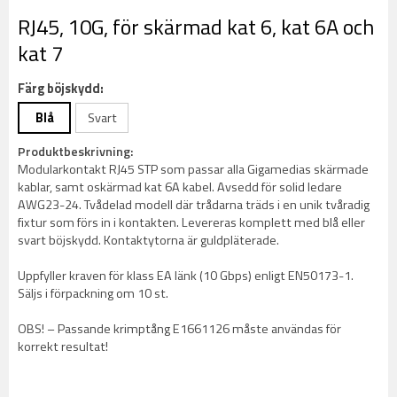
RJ45, 10G, för skärmad kat 6, kat 6A och
kat 7
Färg böjskydd:
Blå
Svart
Produktbeskrivning:
Modularkontakt RJ45 STP som passar alla Gigamedias skärmade
kablar, samt oskärmad kat 6A kabel. Avsedd för solid ledare
AWG23-24. Tvådelad modell där trådarna träds i en unik tvåradig
fixtur som förs in i kontakten. Levereras komplett med blå eller
svart böjskydd. Kontaktytorna är guldpläterade.
Uppfyller kraven för klass EA länk (10 Gbps) enligt EN50173-1.
Säljs i förpackning om 10 st.
OBS! – Passande krimptång E1661126 måste användas för
korrekt resultat!