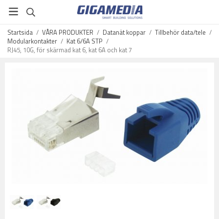
Startsida
/
VÅRA PRODUKTER
/
Datanät koppar
/
Tillbehör data/tele
/
Modularkontakter
/
Kat 6/6A STP
/
RJ45, 10G, för skärmad kat 6, kat 6A och kat 7